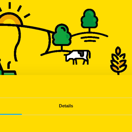
211912_01JMZC
r PLATFORM.SH sur ses matériels.
lication est Mme Marie-Hélène Bruzzi.
oirs de l’utilisateur
t site reconnaît disposer de la compétence des moyens nécessaires pour accéder
configuration informatique utilisée ne contient aucun virus et qu’elle est en par
ispositions de la loi du 6 janvier 1978 relative à l’Informatique, aux fichiers e
e données nominatives réalisé à partir de ce site web a fait l’objet d’une déc
e l’Informatique et des Libertés (CNIL).
Details
ment informé, conformément à cette loi que les informations qu’il communique
ur le site sont nécessaires pour répondre à sa demande, et sont destinées 
ment.