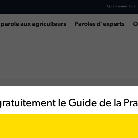
Qui sommes-nous
 parole aux agriculteurs
Paroles d'experts
O
ratuitement le Guide de la Prai
u site
propriété de la société BARENBRUG, dont le siège est situé 14 avenue de l'Eu
ne la Vallée Cedex 4.