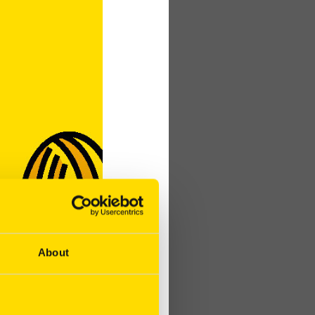
 à ce site, l’utiliser
fait état de
t aux libertés, le
laration auprès de la
About
 par le biais des
à BARENBRUG,