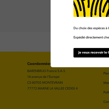
Du choix des espèces à l
Expédié directement chez
Je veux recevoir le 
Coordonnées
A 
BARENBRUG France S.A.S
Plan
14 avenue de l'Europe
CS 60705 MONTEVRAIN
Men
77772 MARNE LA VALLEE CEDEX 4
Poli
Con