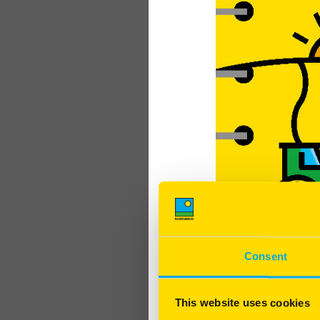
FR
Identifiant unique :
Le site est hébergé pa
La responsable de pub
Droits et dev
L’utilisateur du présen
et avoir vérifié que la 
fonctionnement.
En conformité avec les d
traitement automatisé d
Commission Nationale d
Consent
L’utilisateur est notam
formulaires présents s
responsable du traite
This website uses cookies