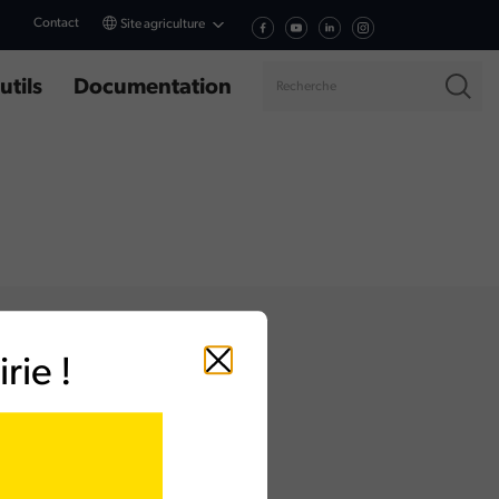
Contact
Site agriculture
utils
Documentation
rie !
Fermer
rope, CS60705,