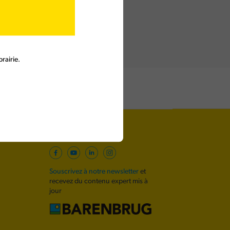
rairie.
Suivez nous
Souscrivez à notre newsletter
et
recevez du contenu expert mis à
jour