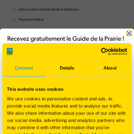
Lutte contre le nématode de la betterave
Floraison tardive
Couverture rapide du sol
Fermer
Recevez gratuitement le Guide de la Prairie !
Consent
Details
About
This website uses cookies
We use cookies to personalise content and ads, to
provide social media features and to analyse our traffic.
We also share information about your use of our site with
Floramix Viti Arbo
our social media, advertising and analytics partners who
Enherbement vigne et verger
may combine it with other information that you’ve