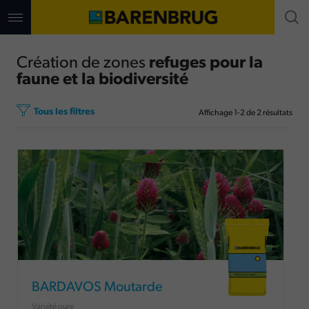
Aller
au
contenu
principal
Création de zones
refuges pour la
faune et la biodiversité
Tous les filtres
Affichage
1
-
2
de
2
résultats
BARDAVOS Moutarde
Variété pure