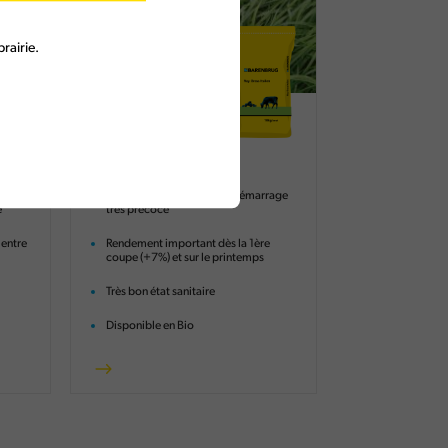
rairie.
Lactimo
RGI alternatif Diploïde
re
Installation très rapide et démarrage
é
très précoce
 entre
Rendement important dès la 1ère
coupe (+7%) et sur le printemps
Très bon état sanitaire
Disponible en Bio