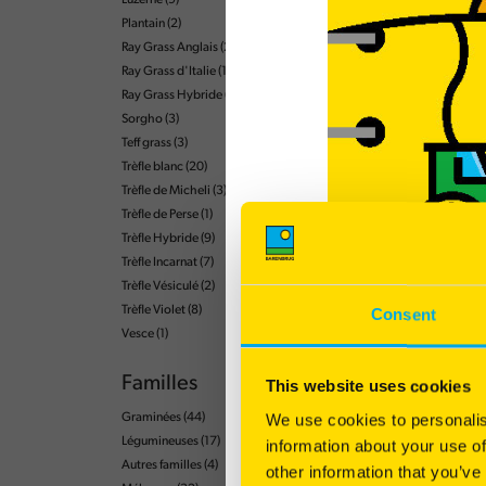
Luzerne
(9)
Plantain
(2)
Ray Grass Anglais
(29)
Ray Grass d'Italie
(13)
Ray Grass Hybride
(13)
Sorgho
(3)
Teff grass
(3)
Trèfle blanc
(20)
Trèfle de Micheli
(3)
Trèfle de Perse
(1)
Trèfle Hybride
(9)
Trèfle Incarnat
(7)
Trèfle Vésiculé
(2)
Trèfle Violet
(8)
Consent
Vesce
(1)
Familles
This website uses cookies
We use cookies to personalis
Graminées
(44)
Légumineuses
(17)
information about your use of
Autres familles
(4)
other information that you’ve