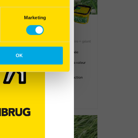
Marketing
Blanca Plus
Bivital
Tréfle Blanc Nain + intermédiaire + géant
Trèfle visible dès la 1ère année
OK
ement
Augmente l'appétence et la valeur
alimentaire du fourrage
Diminue les coûts de production
Enrobage nutritionnel