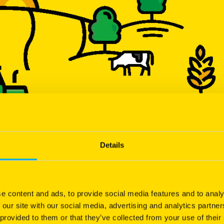
HB Vulcain
Barcuby
Mélange prairie
Fétuque Elevée
Mélange rustique élaboré en France et
Excellente installation
en Italie
Très bonne sociabilité
Equilibre Fétuque élevée / Dactyle
pour limiter l'effet "touffe" de ce
Bonne flexibilité du feuillage
dernier
Plus de 51% de légumineuses en
nombre de graines au semis
Details
e content and ads, to provide social media features and to analy
 our site with our social media, advertising and analytics partn
 provided to them or that they’ve collected from your use of their