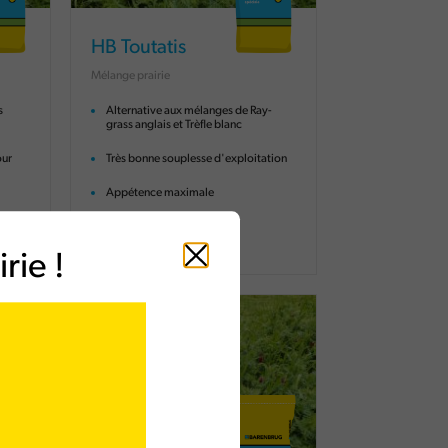
HB Toutatis
Mélange prairie
s
Alternative aux mélanges de Ray-
grass anglais et Trèfle blanc
our
Très bonne souplesse d'exploitation
Appétence maximale
rie !
Fermer