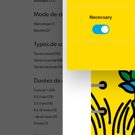
Mélanges
(32)
Consent
Mode de destruction
Necessary
Selection
Mécanique
(1)
Récolte
(2)
Types de sol
Terrain mixte
(78)
Terrain humide
(68)
Terrain séchant
(74)
Durées de cycle
5 ans et +
(34)
4 à 5 ans
(29)
2 à 3 ans
(16)
6 à 18 mois
(14)
- de six mois
(5)
6 mois
(1)