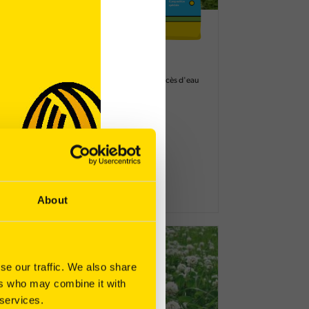
HB Neptune
Mélange prairie
Conçu pour affronter les excès d'eau
Très bonne pérennité
Fourrage très qualitatif
About
se our traffic. We also share
ers who may combine it with
 services.