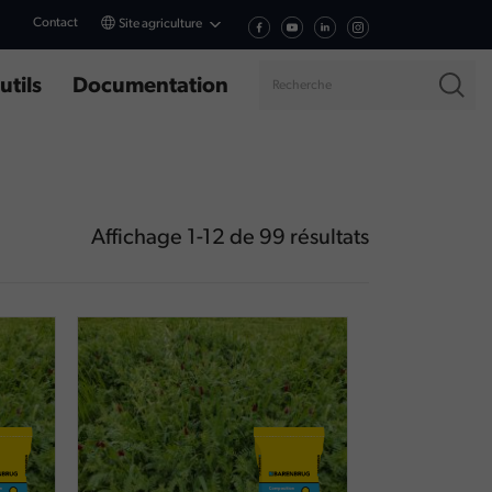
Contact
Site agriculture
utils
Documentation
Affichage
1
-
12
de
99
résultats