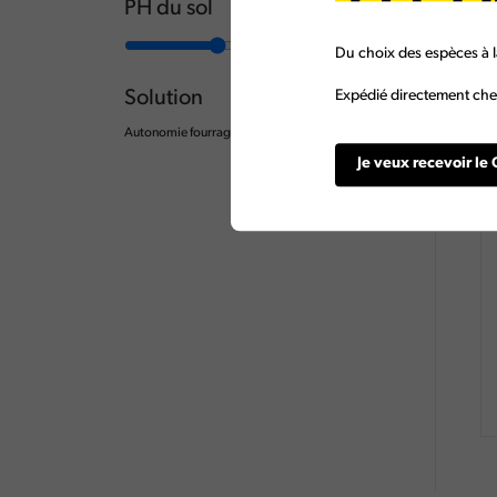
PH du sol
Du choix des espèces à l
Solution
Expédié directement chez
Autonomie fourragère
(8)
Je veux recevoir le 