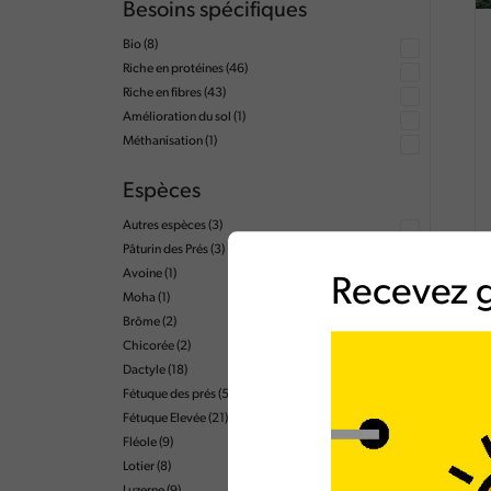
Besoins spécifiques
Bio
(8)
Riche en protéines
(46)
Riche en fibres
(43)
Amélioration du sol
(1)
Méthanisation
(1)
Espèces
Autres espèces
(3)
Pâturin des Prés
(3)
Avoine
(1)
Recevez g
Moha
(1)
Brôme
(2)
Chicorée
(2)
Dactyle
(18)
Fétuque des prés
(5)
Fétuque Elevée
(21)
Fléole
(9)
Lotier
(8)