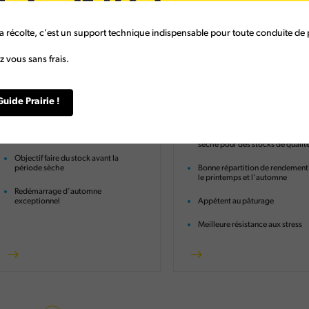
a récolte, c'est un support technique indispensable pour toute conduite de p
 vous sans frais.
Stock Plus
Tetra Plus
Guide Prairie !
Mélange prairie
RGH Diploïde + Tétraploïde
Importante production de printemps
1ère exploitation riche en matiè
sèche pour des stocks de qualit
Objectif faire du stock avant la
période sèche
Bonne répartition de rendement
le printemps et l'automne
Redémarrage d'automne
exceptionnel
Appétent au pâturage
Meilleure résistance aux stress