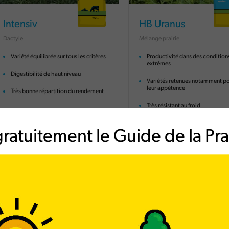
Intensiv
HB Uranus
Dactyle
Mélange prairie
Variété équilibrée sur tous les critères
Productivité dans des condition
extrêmes
Digestibilité de haut niveau
Variétés retenues notamment p
leur appétence
Très bonne répartition du rendement
Très résistant au froid
ratuitement le Guide de la Prai