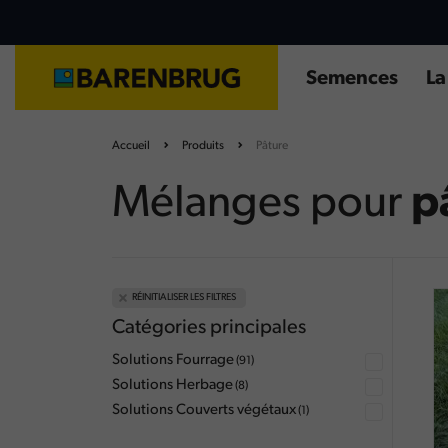
Aller
au
contenu
principal
Semences
La
Solutions fourrage
Choisir son Sorgho fourrager
Accueil
Produits
Pâture
Solutions herbage
Diagnostic prairie
Solutions couverts végétaux
Fertilisation des prairies
Mélanges pour
p
Quelle culture d'été choisir ?
RÉINITIALISER LES FILTRES
Catégories principales
Solutions Fourrage
(91)
Solutions Herbage
(8)
Solutions Couverts végétaux
(1)