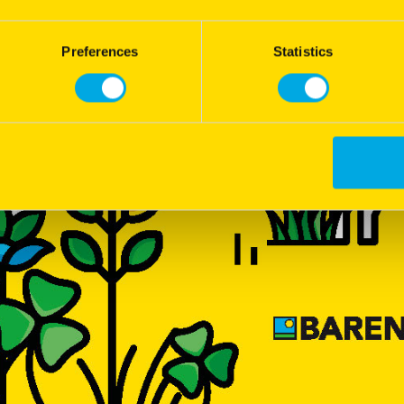
Preferences
Statistics
Barbella
Barhoney
Ray-grass anglais tétraploïde
Ray-grass anglais diploïde
Variété sociable
Excellente pérennité
Très haut niveau de résistance aux
Très bonne répartition du rend
rouilles
dans l'année
Forte adaptabilité agronomique
Variété rustique