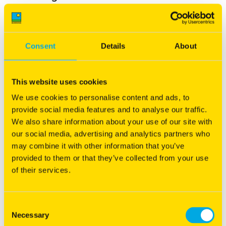
Mélange prêt à l'emploi - Grandes
Cultures
Consent
Details
About
Implantation rapide et bonne croissance estivale (idéal
This website uses cookies
entre 2 pailles)
We use cookies to personalise content and ads, to
Restitution rapide d'azote au sol
provide social media features and to analyse our traffic.
We also share information about your use of our site with
Adapté à tous types de sols
our social media, advertising and analytics partners who
may combine it with other information that you’ve
provided to them or that they’ve collected from your use
of their services.
Vous êtes intéressé par ce produit ?
Contactez notre
service commercial
Consent
Necessary
Selection