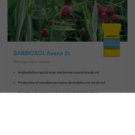
BARBIOSOL Avena 2s
Mélange prêt à l'emploi
Implantation rapide avec une bonne couverture du sol
Production d'exsudats racinaires favorables à la vie du sol
Fourniture d'azote pour stimuler l'activité biologique