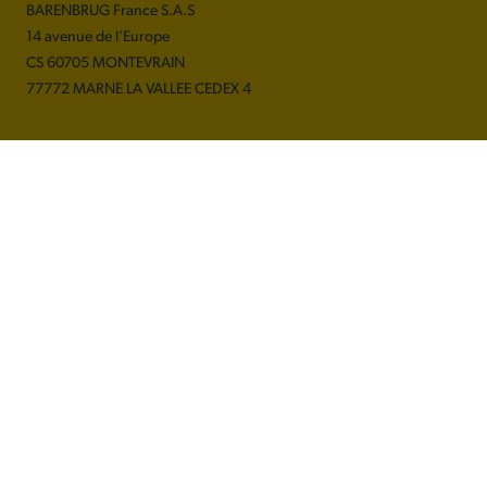
BARENBRUG France S.A.S
14 avenue de l'Europe
CS 60705 MONTEVRAIN
77772 MARNE LA VALLEE CEDEX 4
A propos de Barenbrug
Plan du site
Mentions légales
Politique de confidentialité
Conditions générales de vente
Suivez nous