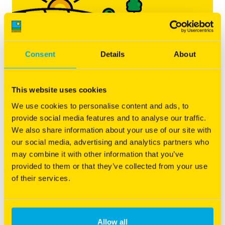
Consent
Details
About
Variété pure
This website uses cookies
We use cookies to personalise content and ads, to
Semis et mélange facilité grâce au petit PMG
provide social media features and to analyse our traffic.
We also share information about your use of our site with
Restitution d'azote importante
our social media, advertising and analytics partners who
Destruction facile
may combine it with other information that you’ve
provided to them or that they’ve collected from your use
of their services.
Vous êtes intéressé par ce produit ?
Allow all