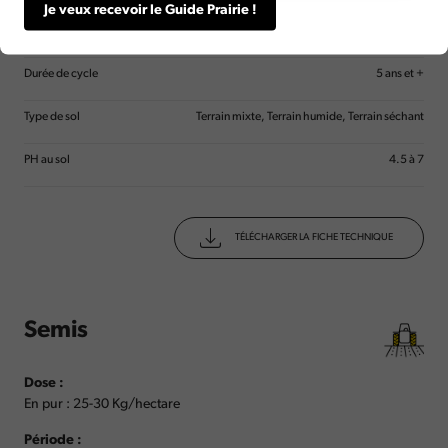
Je veux recevoir le Guide Prairie !
Famille
Graminées
Durée de cycle
5 ans et +
Type de sol
Terrain mixte, Terrain humide, Terrain séchant
PH au sol
4.5 à 7
TÉLÉCHARGER LA FICHE TECHNIQUE
Semis
Dose :
En pur : 25-30 Kg/hectare
Période :