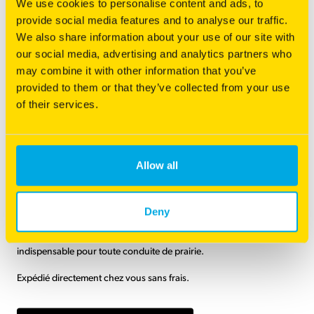
We use cookies to personalise content and ads, to
Contactez notre
service commercial
provide social media features and to analyse our traffic.
We also share information about your use of our site with
our social media, advertising and analytics partners who
CONTACTEZ-NOUS
may combine it with other information that you’ve
provided to them or that they’ve collected from your use
of their services.
Une variété adapatée à
Allow all
vos besoins ?
Deny
Catégorie(s) principale(s)
Solutions Fourrage
Du choix des espèces à la récolte, c'est un support technique
Type d'utilisation
Fauche, Pâture
indispensable pour toute conduite de prairie.
Espèces
Fétuque Elevée
Expédié directement chez vous sans frais.
Besoins spécifiques
Riche en fibres