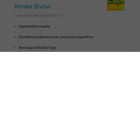
Verdor Bivital
Luzerne enrobée type Sud ID 7,1
Implantation rapide
Excellent rendement avec une bonne répartition
Bon rapport feuille/tige
Bonne résistance à la verse et aux maladies
Enrobage nutritionnel