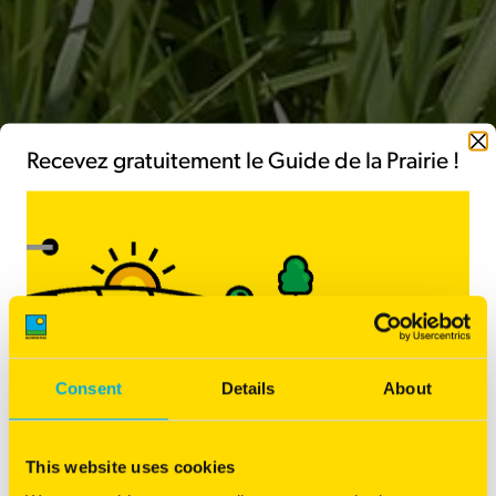
Fermer
Recevez gratuitement le Guide de la Prairie !
Fétuque Elevée tardive
Production importante même en été
Précoce au printemps
Bonne appétence et digestibilité
Consent
Details
About
This website uses cookies
Vous êtes intéressé par ce produit ?