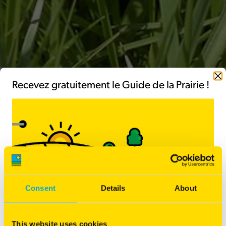
Fermer
Recevez gratuitement le Guide de la Prairie !
Fétuque Elevée tardive
Production importante même en été
Précoce au printemps
Bonne appétence et digestibilité
Consent
Details
About
Traitement nutritionnel
This website uses cookies