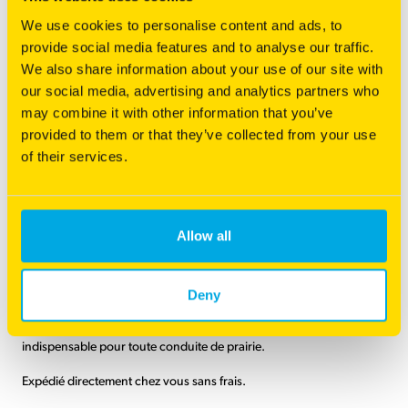
We use cookies to personalise content and ads, to
provide social media features and to analyse our traffic.
Vous êtes intéressé par ce produit ?
We also share information about your use of our site with
Contactez notre
service commercial
our social media, advertising and analytics partners who
may combine it with other information that you’ve
provided to them or that they’ve collected from your use
CONTACTEZ-NOUS
of their services.
Allow all
Une variété adapatée à
vos besoins ?
Deny
Du choix des espèces à la récolte, c'est un support technique
Catégorie(s) principale(s)
Solutions Fourrage
indispensable pour toute conduite de prairie.
Type d'utilisation
Fauche, Pâture
Expédié directement chez vous sans frais.