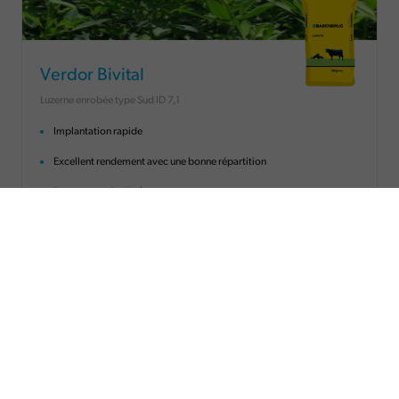
Verdor Bivital
Luzerne enrobée type Sud ID 7,1
Implantation rapide
Excellent rendement avec une bonne répartition
Bon rapport feuille/tige
Bonne résistance à la verse et aux maladies
Enrobage nutritionnel