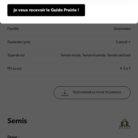
Espèces
Fétuque Elevée
Je veux recevoir le Guide Prairie !
Besoins spécifiques
Riche en fibres
Famille
Graminées
Durée de cycle
5 ans et +
Type de sol
Terrain mixte, Terrain humide, Terrain séchant
PH au sol
4.5 à 7
TÉLÉCHARGER LA FICHE TECHNIQUE
Semis
Dose :