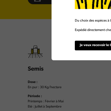
Du choix des espèces à l
Expédié directement chez
Je veux recevoir le 
Semis
Dose :
En pur : 30 Kg/hectare
Période :
Printemps : Février à Mai
Eté : Juillet à Septembre