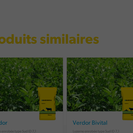
oduits similaires
dor
Verdor Bivital
e enrobée type Sud ID 7,1
Luzerne enrobée type Sud ID 7,1