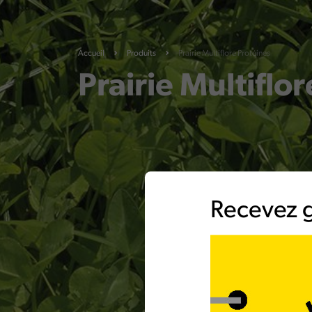
Accueil
Produits
Prairie Multiflore Protéines
Prairie Multiflo
Recevez g