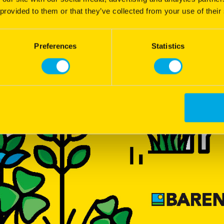
 la biodiversité et la qualité des
Une
 provided to them or that they’ve collected from your use of their
Catégo
re du fourrage
Preferences
Statistics
Type d
Espèc
Besoin
Famill
Durée 
Type d
al
PH au 