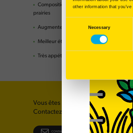
Composition multi-espèces pour augmenter
other information that you’ve
prairies
Consent
Augmente et stabilise la valeur alimentai
Necessary
Selection
Meilleur étalement de la production
Très appétent
Vous êtes intéressé par ce produit ?
Contactez notre
service commerci
CONTACTEZ-NOUS