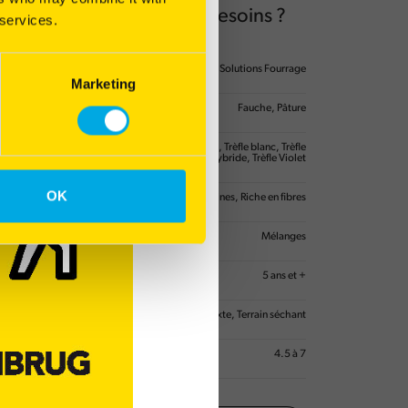
 variété adapatée à vos besoins ?
 services.
rie(s) principale(s)
Solutions Fourrage
Marketing
'utilisation
Fauche, Pâture
es
Dactyle, Fétuque Elevée, Ray Grass Anglais, Trèfle blanc, Trèfle
Hybride, Trèfle Violet
OK
s spécifiques
Riche en protéines, Riche en fibres
e
Mélanges
de cycle
5 ans et +
e sol
Terrain mixte, Terrain séchant
sol
4.5 à 7