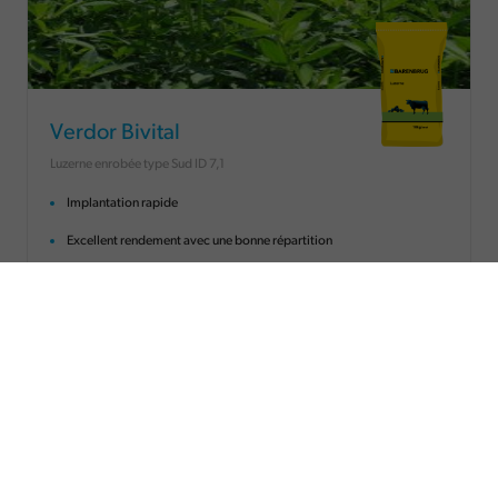
Verdor Bivital
Luzerne enrobée type Sud ID 7,1
Implantation rapide
Excellent rendement avec une bonne répartition
Bon rapport feuille/tige
Bonne résistance à la verse et aux maladies
Enrobage nutritionnel