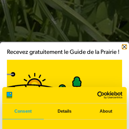
Fermer
Recevez gratuitement le Guide de la Prairie !
Mélange prairie
Composition multi-espèces pour augmenter la
biodiversité et la qualité des prairies
Augmente et stabilise la valeur alimentaire du fourrage
Meilleur étalement de la production
Consent
Details
About
Très appétent