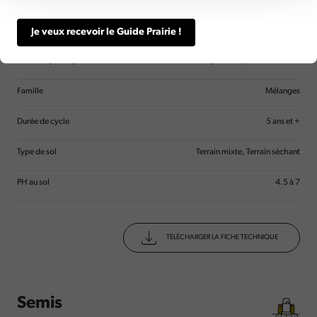
Type d'utilisation
Fauche, Pâture
Espèces
Dactyle, Fétuque Elevée, Fléole, Lotier, Trèfle blanc, Trèfle Violet
Je veux recevoir le Guide Prairie !
Besoins spécifiques
Riche en protéines, Riche en fibres
Famille
Mélanges
Durée de cycle
5 ans et +
Type de sol
Terrain mixte, Terrain séchant
PH au sol
4.5 à 7
TÉLÉCHARGER LA FICHE TECHNIQUE
Semis