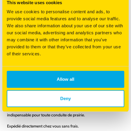
This website uses cookies
We use cookies to personalise content and ads, to
provide social media features and to analyse our traffic.
We also share information about your use of our site with
Vous êtes intéressé par ce produit ?
our social media, advertising and analytics partners who
Contactez notre
service commercial
may combine it with other information that you’ve
provided to them or that they’ve collected from your use
of their services.
CONTACTEZ-NOUS
Allow all
Une variété adapatée à
Deny
vos besoins ?
Du choix des espèces à la récolte, c'est un support technique
indispensable pour toute conduite de prairie.
Catégorie(s) principale(s)
Solutions Fourrage
Expédié directement chez vous sans frais.