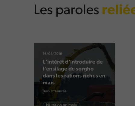
Les paroles
relié
15/02/2016
L'intérêt d'introduire de
l'ensilage de sorgho
dans les rations riches en
maïs
Bien-être animal
Nutrition animale
Rumination
Qualité du lait