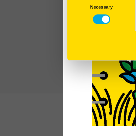
Necessary
Selection
Gwénaëlle ETRILLARD 
chacune des deux sall
commencé cet apport s
comportement des pou
explique l’éleveuse. L
étaient plus calmes, 
avec un peu plus de re
et du calibre. Enfin, 
salle d’élevage et cel