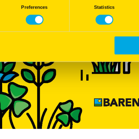
Preferences
Statistics
est éleveuse de poules pondeuses BIO en vente directe à RENAC (35). 
es d’élevage de 2000 poules une balle de foin de luzerne déshydratée c
uite au conseil du technicien qui me suit. J’ai également lu quelques ar
les qui allaient dans le sens de l’apport de luzerne déshydratée pour
’objectif est le bien-être des poules. « J’ai pu observer très rapidemen
moins agressives avec moins de picages et donc moins de pertes de plu
cul, je constate que la qualité des œufs est meilleure au niveau de la so
pour le clin d’œil, je peux dire que ce foin de luzerne libère une bonne 
a contribue aussi au bien-être de l’éleveur. »
La société DESIALI