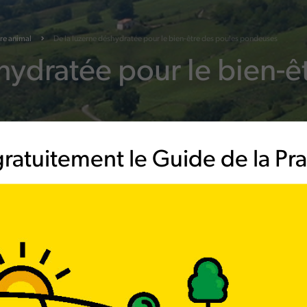
re animal
De la luzerne déshydratée pour le bien-être des poules pondeuses
hydratée pour le bien-ê
ratuitement le Guide de la Prai