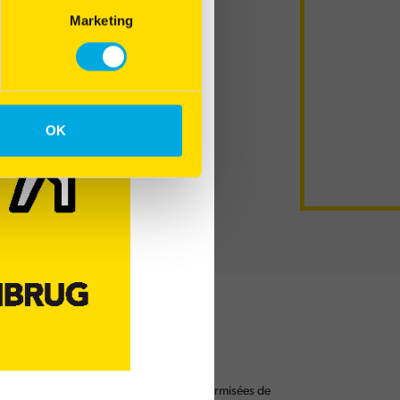
Marketing
Elle positionne dans
ompressée. « J’ai
ticles sur le
 mes animaux »
t que mes poules
mes. Par ailleurs,
OK
lidité de la coquille
odeur de foin dans la
S met en marché des balles de luzerne thermisées de