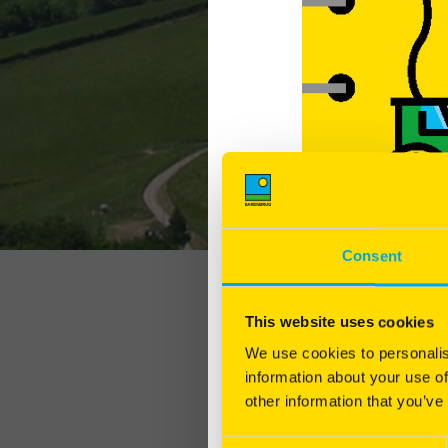
Consent
This website uses cookies
We use cookies to personalis
information about your use of
other information that you’ve
Voici une pratique o
Consent