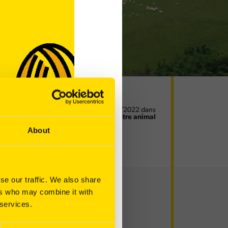
Article publié le 07/09/2022 dans
Bien-être animal
About
se our traffic. We also share
ers who may combine it with
 services.
e à du foin.