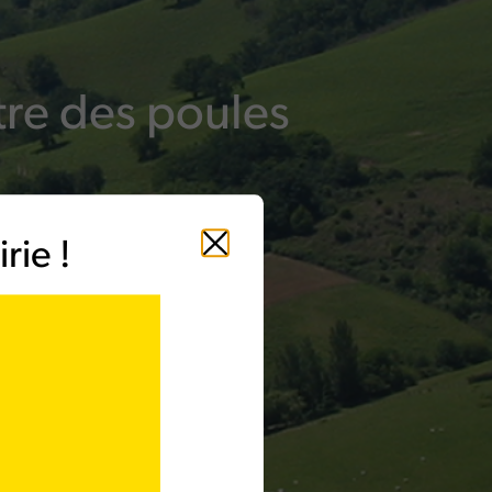
tre des poules
rie !
Fermer