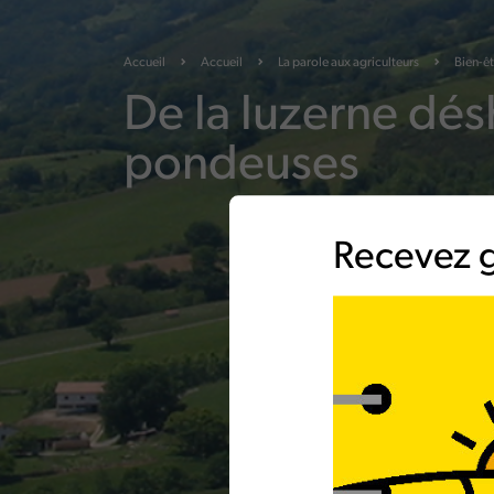
Accueil
Accueil
La parole aux
agriculteurs
Bien-êt
De la luzerne dés
pondeuses
Recevez g