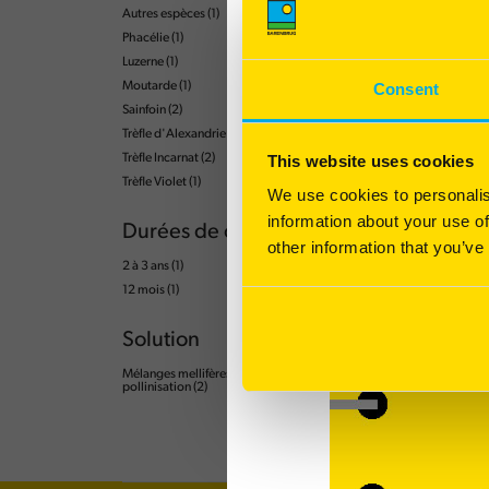
Autres espèces
(1)
Phacélie
(1)
Luzerne
(1)
Moutarde
(1)
Consent
Sainfoin
(2)
Trèfle d'Alexandrie
(1)
This website uses cookies
Trèfle Incarnat
(2)
Trèfle Violet
(1)
We use cookies to personalis
information about your use of
Durées de cycle
other information that you’ve
2 à 3 ans
(1)
12 mois
(1)
Solution
Mélanges mellifères pour stimuler la
pollinisation
(2)