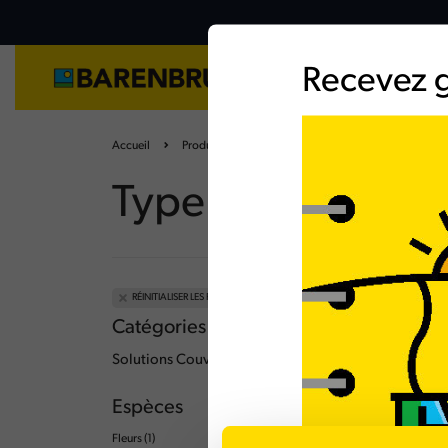
Aller
au
contenu
principal
Recevez g
Semences
La
Solutions fourrage
Choisir son Sorgho fourrager
Accueil
Produits
Insectes pollinisateurs
Solutions herbage
Diagnostic prairie
Solutions couverts végétaux
Fertilisation des prairies
Type d’utilisation
Quelle culture d'été choisir ?
RÉINITIALISER LES FILTRES
Catégories principales
Solutions Couverts végétaux
(2)
Espèces
Fleurs
(1)