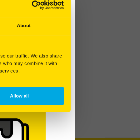
About
se our traffic. We also share
ers who may combine it with
 services.
Allow all