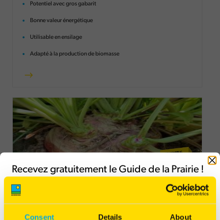
Potentiel avec gros gabarit
Bonne valeur énergétique
Utilisable en ensilage
Adapté à la production de biomasse
Fermer
Recevez gratuitement le Guide de la Prairie !
Veldema
Betterave fourragère
Consent
Details
About