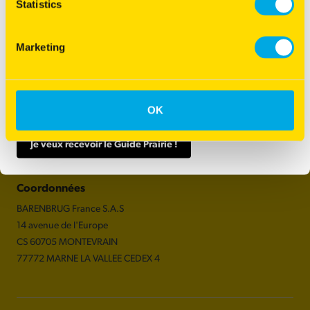
Statistics
Très précoce
Potentiel de rendement élevé
Marketing
Du choix des espèces à la récolte, c'est un support technique
indispensable pour toute conduite de prairie.
Expédié directement chez vous sans frais.
OK
Je veux recevoir le Guide Prairie !
Coordonnées
BARENBRUG France S.A.S
14 avenue de l'Europe
CS 60705 MONTEVRAIN
77772 MARNE LA VALLEE CEDEX 4