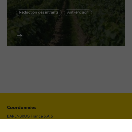
Réduction des intrants
Anti-érosion
Coordonnées
BARENBRUG France S.A.S
14 avenue de l'Europe
CS 60705 MONTEVRAIN