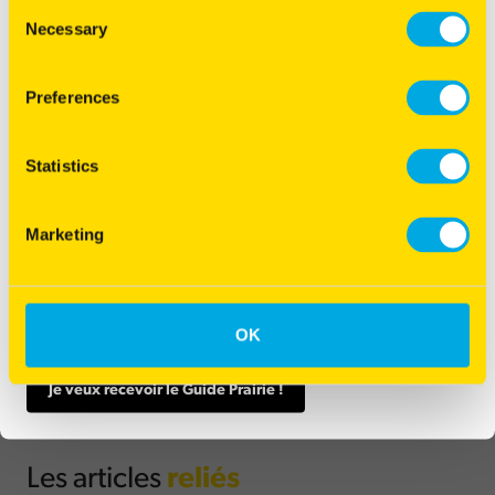
Consent
Necessary
Selection
Preferences
Un sol nu est fragile face aux aléas climatiques. Implanter un
couvert temporaire ou permanent génère de la matière organique
Statistics
qui agit sur la stabilité structurale. Les solutions anti-érosion sont
adaptés à différentes typologies de terrains : en pente, dans les
virages, en inter-rang, sous le rang...
Marketing
Du choix des espèces à la récolte, c'est un support technique
Pour en apprendre davantage sur les bénéfices de nos solutions
indispensable pour toute conduite de prairie.
anti-érosion, découvrez en vidéo comment régénérer le capital sol
de votre exploitation.
Expédié directement chez vous sans frais.
OK
Je veux recevoir le Guide Prairie !
Les articles
reliés