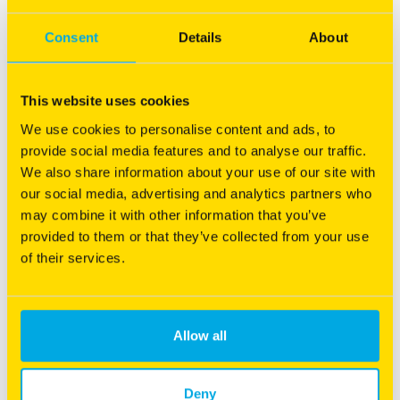
chez vous
Consent
Details
About
Tout ce qu'il faut savoir sur la prairie
This website uses cookies
We use cookies to personalise content and ads, to
provide social media features and to analyse our traffic.
We also share information about your use of our site with
our social media, advertising and analytics partners who
may combine it with other information that you’ve
13/12/2022
provided to them or that they’ve collected from your use
L'enherbement des vignes et vergers
of their services.
Régénération du capital sol
Réduction des intrants
Anti-érosion
Allow all
Deny