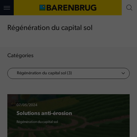
Aller
au
contenu
principal
Régénération du capital sol
Catégories
07/05/2024
Solutions anti-érosion
Régénération du capital sol