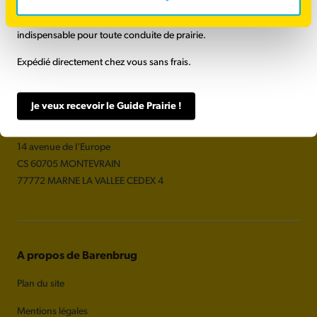
Du choix des espèces à la récolte, c'est un support technique
indispensable pour toute conduite de prairie.
Expédié directement chez vous sans frais.
Je veux recevoir le Guide Prairie !
Coordonnées
BARENBRUG France S.A.S
14 avenue de l'Europe
CS 60705 MONTEVRAIN
77772 MARNE LA VALLEE CEDEX 4
A propos de Barenbrug
Plan du site
Mentions légales