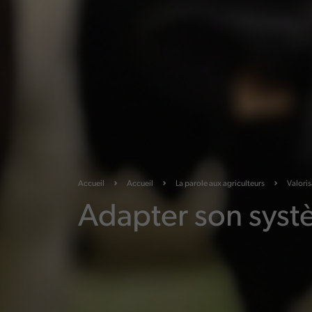
Accueil
Accueil
La parole aux
agriculteurs
Valoris
Adapter son syst