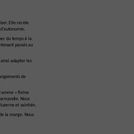
ser. Elle recèle
 d’autonomie.
ner du temps à la
ntenant passés au
ainsi adapter les
changements de
.
ogramme « Reine
Normandie. Nous
luzerne et sainfoin.
 de la marge. Nous