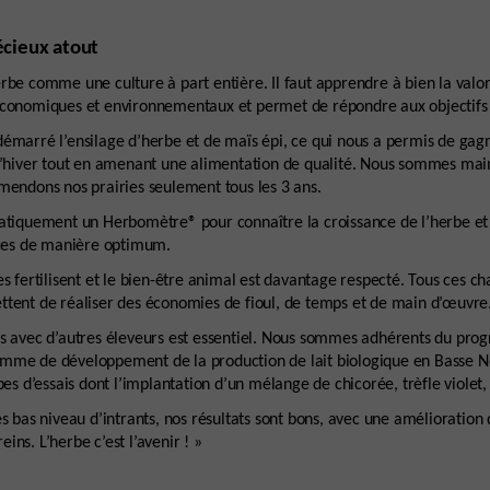
écieux atout
rbe comme une culture à part entière. Il faut apprendre à bien la valori
économiques et environnementaux et permet de répondre aux objectifs
émarré l’ensilage d’herbe et de maïs épi, ce qui nous a permis de gag
 l’hiver tout en amenant une alimentation de qualité. Nous sommes mai
mendons nos prairies seulement tous les 3 ans.
atiquement un Herbomètre® pour connaître la croissance de l’herbe et 
faces de manière optimum.
es fertilisent et le bien-être animal est davantage respecté. Tous ces 
ttent de réaliser des économies de fioul, de temps et de main d’œuvre
es avec d’autres éleveurs est essentiel. Nous sommes adhérents du pr
mme de développement de la production de lait biologique en Basse 
pes d’essais dont l’implantation d’un mélange de chicorée, trèfle violet, 
ès bas niveau d’intrants, nos résultats sont bons, avec une amélioration
ns. L’herbe c’est l’avenir ! »