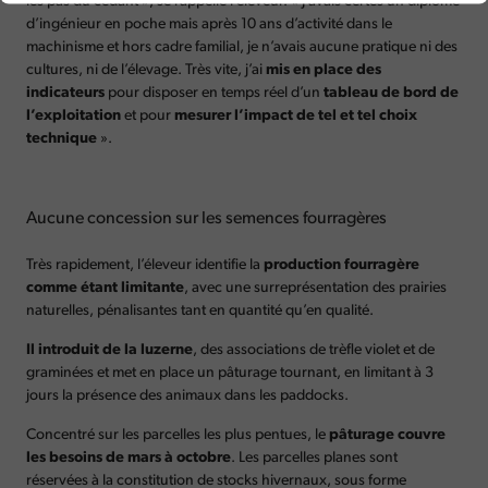
les pas du cédant », se rappelle l’éleveur. « J’avais certes un diplôme
d’ingénieur en poche mais après 10 ans d’activité dans le
machinisme et hors cadre familial, je n’avais aucune pratique ni des
cultures, ni de l’élevage. Très vite, j’ai
mis en place des
indicateurs
pour disposer en temps réel d’un
tableau de bord de
l’exploitation
et pour
mesurer l’impact de tel et tel choix
technique
».
Aucune concession sur les semences fourragères
Très rapidement, l’éleveur identifie la
production fourragère
comme étant limitante
, avec une surreprésentation des prairies
naturelles, pénalisantes tant en quantité qu’en qualité.
Il introduit de la luzerne
, des associations de trèfle violet et de
graminées et met en place un pâturage tournant, en limitant à 3
jours la présence des animaux dans les paddocks.
Concentré sur les parcelles les plus pentues, le
pâturage couvre
les besoins de mars à octobre
. Les parcelles planes sont
réservées à la constitution de stocks hivernaux, sous forme