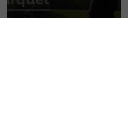
15/03/2017
Foin de luzerne : limiter les pertes en
feuilles
Autonomie fourragère
Récolte luzerne
Machinisme
11/10/2022