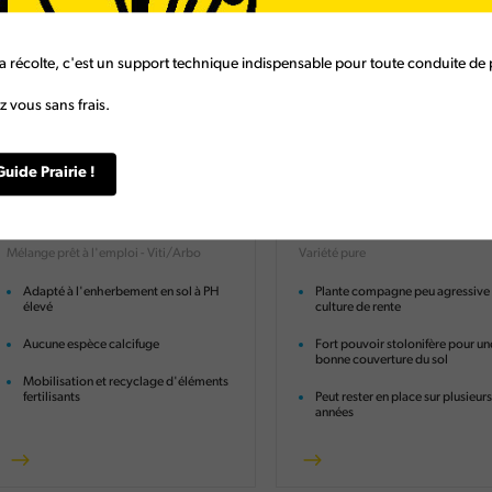
a récolte, c'est un support technique indispensable pour toute conduite de p
 vous sans frais.
Guide Prairie !
BARCAPT'N
S184 Trèfle
Calci 5s
Blanc Ultra Nain
Mélange prêt à l'emploi - Viti/Arbo
Variété pure
Adapté à l'enherbement en sol à PH
Plante compagne peu agressive 
élevé
culture de rente
Aucune espèce calcifuge
Fort pouvoir stolonifère pour un
bonne couverture du sol
Mobilisation et recyclage d'éléments
fertilisants
Peut rester en place sur plusieur
années