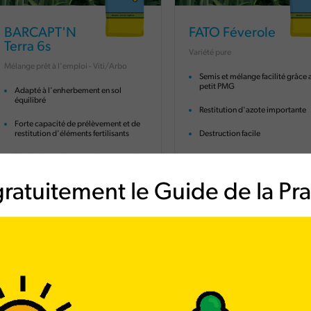
BARCAPT'N
FATO Féverole
Terra 6s
Variété pure
Mélange prêt à l'emploi - Viti/Arbo
Semis et mélange facilité grâce 
petit PMG
Adapté à l'enherbement en sol
équilibré
Restitution d'azote importante
Forte capacité de prélèvement et de
restitution d'éléments fertilisants
Destruction facile
Production précoce et importante de
biomasse
ratuitement le Guide de la Prai