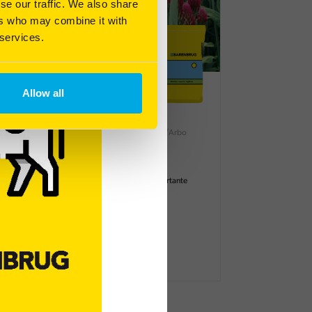
se our traffic. We also share
ers who may combine it with
 services.
Allow all
BARCAPT'N
Vinea 5s
o
Mélange prêt à l'emploi - Viti/Arbo
Mélange sans vesce
Fixation et réduction importante
d'azote au sol
Effet structurant sur le sol
ux