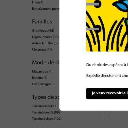
Fleurs
(1)
Enherbement permanent
(1)
Familles
Graminées
(48)
Légumineuses
(33)
Autres familles
(5)
Mélanges
(41)
Mode de destruction
Du choix des espèces à l
Mécanique
(4)
Expédié directement chez
Récolte
(2)
Désherbage
(1)
Je veux recevoir le 
Types de sol
Terrain mixte
(100)
Terrain humide
(88)
Terrain séchant
(102)