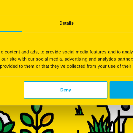
Details
Barvince
Dunvel
Luzerne ID 7
RGA tardif 2n
e content and ads, to provide social media features and to analy
Luzerne productive
Vigueur extrêmement forte à
 our site with our social media, advertising and analytics partn
l'installation
 provided to them or that they’ve collected from your use of their
Résistante aux maladies et nématodes
Produit complet pour un excelle
comportement au pâturage
Très bonne pérennité
Très bon "stay green" lors des
Deny
épisodes de stress hydriques et
thermiques