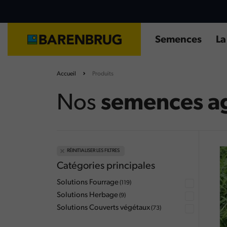
Aller
au
contenu
principal
Semences
La
Solutions fourrage
Choisir son Sorgho fourrager
Accueil
Produits
Solutions herbage
Diagnostic prairie
Solutions couverts végétaux
Fertilisation des prairies
Nos
semences ag
Quelle culture d'été choisir ?
RÉINITIALISER LES FILTRES
Catégories principales
Solutions Fourrage
(119)
Solutions Herbage
(9)
Solutions Couverts végétaux
(73)