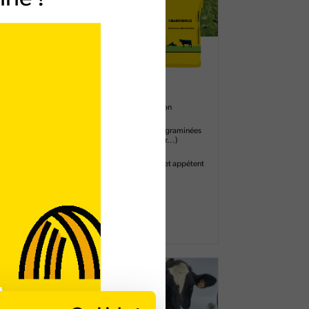
Fermer
Rif
Pois d'hiver
vec
Fort potentiel de production
ment
Association possible avec graminées
(céréales, sorgho fourrager...)
Fourrage non météorisant et appétent