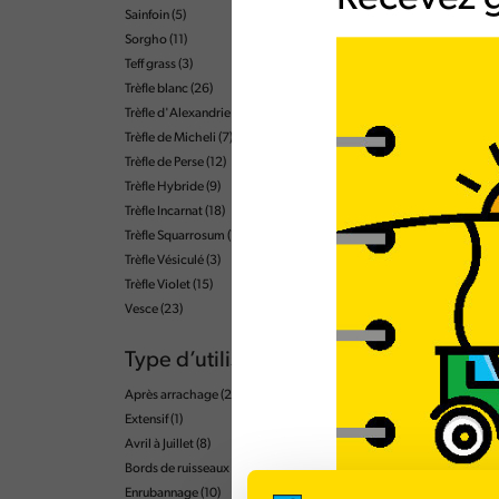
Sainfoin
(5)
Sorgho
(11)
Teff grass
(3)
Trèfle blanc
(26)
Trèfle d'Alexandrie
(10)
Trèfle de Micheli
(7)
Trèfle de Perse
(12)
Trèfle Hybride
(9)
Trèfle Incarnat
(18)
Trèfle Squarrosum
(1)
Trèfle Vésiculé
(3)
Trèfle Violet
(15)
Vesce
(23)
Type d’utilisation
Après arrachage
(2)
Extensif
(1)
Avril à Juillet
(8)
Bords de ruisseaux
(1)
Enrubannage
(10)