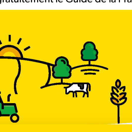
M77
Bannfoot
Avoine blanche
RGH Tétraploïde type anglais
Tolérante à la Jaunisse Nanisante de
Comportement "très anglais"a
l'Orge (JNO)
une bonne répartition du rende
sur l'année
Productivité proche d'un seigle
fourrager
Très peu remontant
Feuilles larges
Fourrage appétent
Feuilles très fines