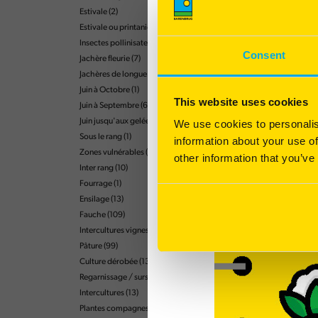
Estivale
(2)
Estivale ou printanière
(4)
Insectes pollinisateurs
(2)
Consent
Jachère fleurie
(7)
Jachères de longue durée
(1)
Juin à Octobre
(1)
This website uses cookies
Juin à Septembre
(6)
Juin jusqu'aux gelées
(3)
We use cookies to personalis
Sous le rang
(1)
information about your use of
Zones vulnérables
(1)
other information that you’ve
Inter rang
(10)
Fourrage
(1)
Ensilage
(13)
Fauche
(109)
Intercultures vignes
(8)
Pâture
(99)
Culture dérobée
(13)
Regarnissage / sursemis
(28)
Intercultures
(13)
Plantes compagnes
(3)