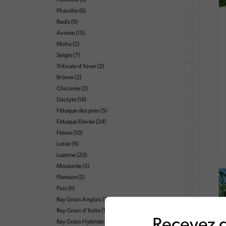
Féverole
(8)
Phacélie
(6)
Radis
(9)
Avoine
(15)
Moha
(2)
Seigle
(7)
Triticale d'hiver
(2)
Brôme
(2)
Chicorée
(2)
Dactyle
(18)
Fétuque des prés
(5)
Fétuque Elevée
(24)
Fléole
(10)
Lotier
(9)
Luzerne
(20)
Moutarde
(5)
Plantain
(2)
Pois
(6)
Ray Grass Anglais
(36)
Ray Grass d'Italie
(16)
Recevez g
Ray Grass Hybride
(13)