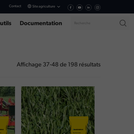
Contact
Site agriculture
utils
Documentation
Affichage
37
-
48
de
198
résultats