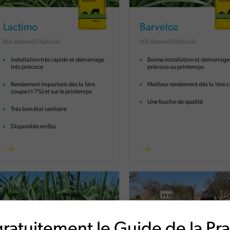
Lactimo
Barveloz
RGI alternatif Diploïde
RGI alternatif Diploïde
Installation très rapide et démarrage
Bonne installation et démarrage
très précoce
précoce au printemps
Rendement important dès la 1ère
Meilleur rendement dès la 1ère 
coupe (+7%) et sur le printemps
Une fauche de qualité
Très bon état sanitaire
Disponible en Bio
ratuitement le Guide de la Prai