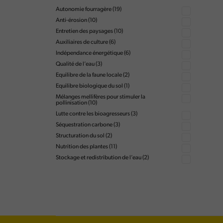
Autonomie fourragère
(19)
Anti-érosion
(10)
Entretien des paysages
(10)
Auxiliaires de culture
(6)
Indépendance énergétique
(6)
Qualité de l’eau
(3)
Equilibre de la faune locale
(2)
Equilibre biologique du sol
(1)
Mélanges mellifères pour stimuler la
pollinisation
(10)
Lutte contre les bioagresseurs
(3)
Séquestration carbone
(3)
Structuration du sol
(2)
Nutrition des plantes
(11)
Stockage et redistribution de l’eau
(2)