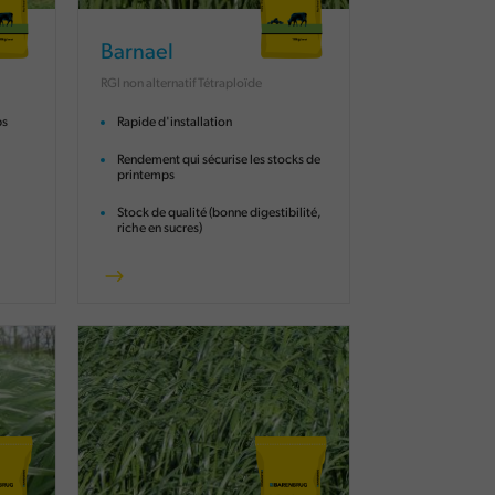
Barnael
RGI non alternatif Tétraploïde
ps
Rapide d'installation
Rendement qui sécurise les stocks de
printemps
Stock de qualité (bonne digestibilité,
riche en sucres)