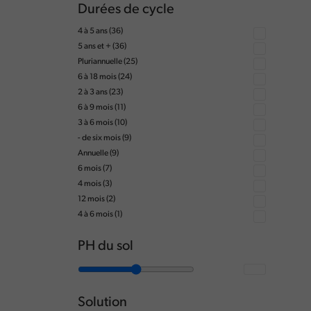
Durées de cycle
4 à 5 ans
(36)
5 ans et +
(36)
Pluriannuelle
(25)
6 à 18 mois
(24)
2 à 3 ans
(23)
6 à 9 mois
(11)
3 à 6 mois
(10)
- de six mois
(9)
Annuelle
(9)
6 mois
(7)
4 mois
(3)
12 mois
(2)
4 à 6 mois
(1)
PH du sol
Solution