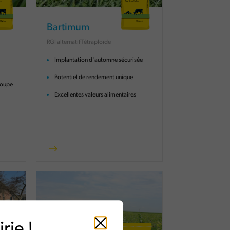
Bartimum
RGI alternatif Tétraploïde
Implantation d'automne sécurisée
Potentiel de rendement unique
coupe
Excellentes valeurs alimentaires
rie !