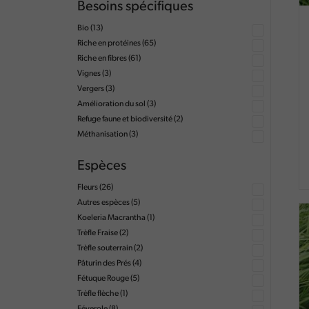
Besoins spécifiques
Bio
(13)
Riche en protéines
(65)
Riche en fibres
(61)
Vignes
(3)
Vergers
(3)
Amélioration du sol
(3)
Refuge faune et biodiversité
(2)
Méthanisation
(3)
Espèces
Fleurs
(26)
Autres espèces
(5)
Koeleria Macrantha
(1)
Trèfle Fraise
(2)
Trèfle souterrain
(2)
Pâturin des Prés
(4)
Fétuque Rouge
(5)
Trèfle flèche
(1)